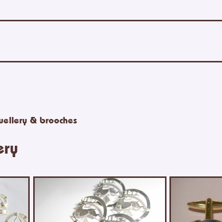
wellery & brooches
ery