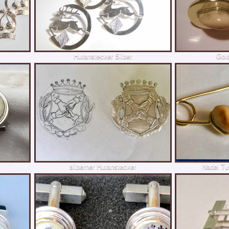
Hutanstecker Silber
Gol
silberner Hutanstecker
Nadel Tu