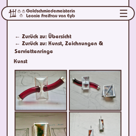
Goldschmiedemeisterin
Leonie Freifrau von Eyb
← Zurück zu:
Übersicht
← Zurück zu:
Kunst, Zeichnungen &
Serviettenringe
Kunst