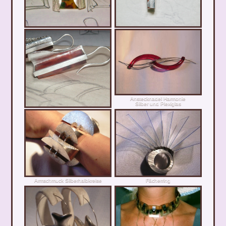
Anstecknadel Harmonie
Silber und Plexiglas
Armschmuck Silberhalbkreise
Fächerring