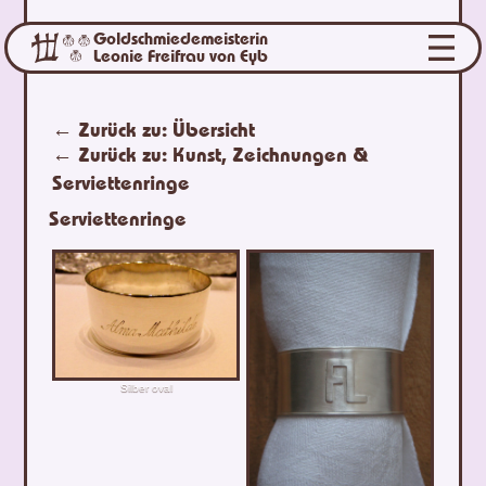
Goldschmiedemeisterin
Leonie Freifrau von Eyb
← Zurück zu:
Übersicht
← Zurück zu:
Kunst, Zeichnungen &
Serviettenringe
Serviettenringe
Silber oval