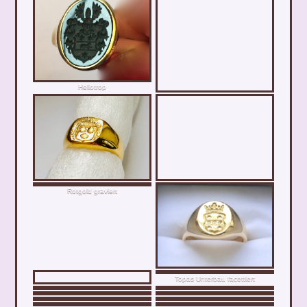
Heliotrop
Rotgold graviert
Topas Unterbau facettiert